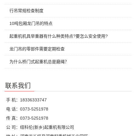
行吊常规检查制度
10吨包厢龙门吊的特点
起重机机具举重器有什么种类特点?要怎么安全使用?
龙门吊的零部件需要定期检查
为什么桥门式起重机总是磨绳？
联系我们
手 机：18336333747
电 话：0373-5251978
传 真：0373-5251978
公 司：纽科伦(新乡)起重机有限公司