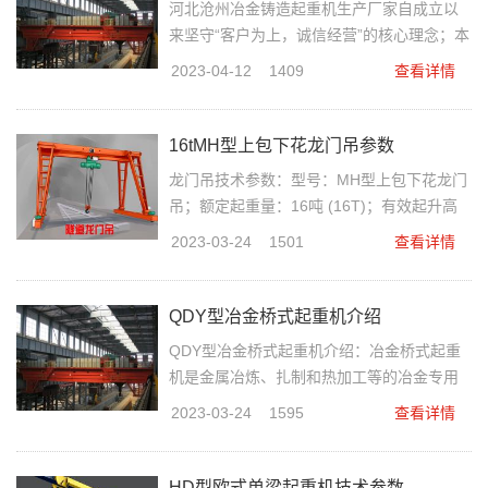
河北沧州冶金铸造起重机生产厂家自成立以
来坚守“客户为上，诚信经营”的核心理念；本
着“诚信做人，认真做事，追求不凡”的服务信
2023-04-12
1409
查看详情
念；以雄厚的技术力量，良好的信誉口碑，
周到快捷的服务以及贴心的售前售后技术支
持。...
16tMH型上包下花龙门吊参数
龙门吊技术参数：型号：MH型上包下花龙门
吊；额定起重量：16吨 (16T)；有效起升高
度：6米（6M）；龙门吊跨度：23米
2023-03-24
1501
查看详情
（23M）；起升速度：3.5米/分；运行速度：
大车30米/分，小车20米/分；操作...
QDY型冶金桥式起重机介绍
QDY型冶金桥式起重机介绍：冶金桥式起重
机是金属冶炼、扎制和热加工等的冶金专用
起重机。以下地面加料起重机、平炉加料桥
2023-03-24
1595
查看详情
式起重机、锻造起重机、淬火起重机、脱锭
起重机、揭盖起重...
HD型欧式单梁起重机技术参数